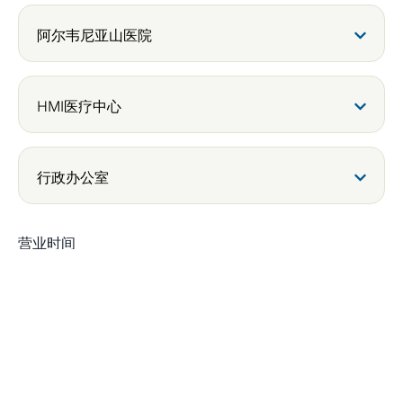
阿尔韦尼亚山医院
HMI医疗中心
行政办公室
营业时间
周一至周五：上午9点至下午5点
周六：上午9点至中午12点
周日及公共假期休息
版权所有 © 2026 消化与肝脏外科
| 版权所有 |
隐私政策